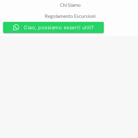
Chi Siamo
Regolamento Escursioni
Privacy Policy
Ciao, possiamo esserti utili?
Contatti
F.A.Q.
A passo lento, supportati dai nostri ideali, ci
distinguiamo per lo stile semplice che abbiamo nel