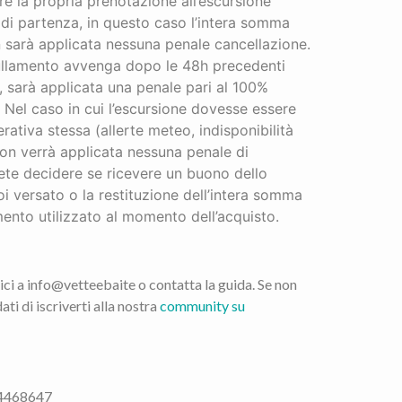
re la propria prenotazione all’escursione
o di partenza, in questo caso l’intera somma
on sarà applicata nessuna penale cancellazione.
nullamento avvenga dopo le 48h precedenti
a, sarà applicata una penale pari al 100%
 Nel caso in cui l’escursione dovesse essere
rativa stessa (allerte meteo, indisponibilità
non verrà applicata nessuna penale di
ete decidere se ricevere un buono dello
i versato o la restituzione dell’intera somma
nto utilizzato al momento dell’acquisto.
vici a info@vetteebaite o contatta la guida. Se non
ati di iscriverti alla nostra
community su
4468647