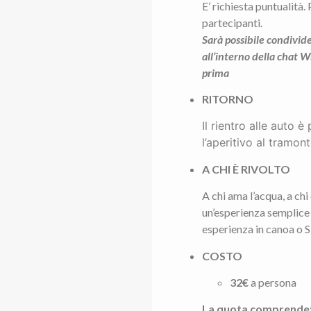
E’ richiesta puntualità. 
partecipanti.
Sarà possibile condivide
all’interno della chat 
prima
RITORNO
Il rientro alle auto è
l’aperitivo al tramont
A CHI È RIVOLTO
A chi ama l’acqua, a chi 
un’esperienza semplice 
esperienza in canoa o 
COSTO
32€
a persona
La quota comprende