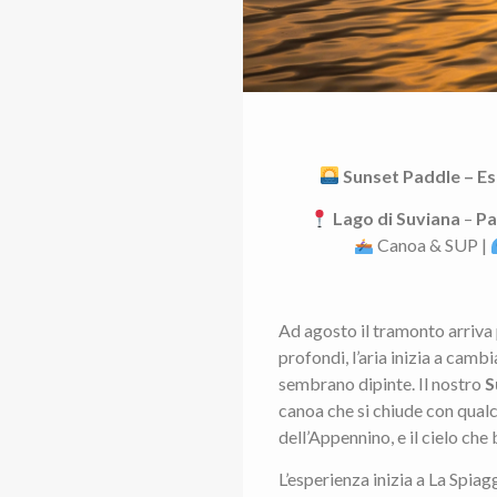
Sunset Paddle – Es
Lago di Suviana
–
Pa
Canoa & SUP |
Ad agosto il tramonto arriva p
profondi, l’aria inizia a cambi
sembrano dipinte. Il nostro
S
canoa che si chiude con qualco
dell’Appennino, e il cielo che 
L’esperienza inizia a La Spia