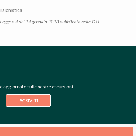
rsionistica
a Legge n.4 del 14 gennaio 2013 pubblicata nella G.U.
re aggiornato sulle nostre escursioni
ISCRIVITI