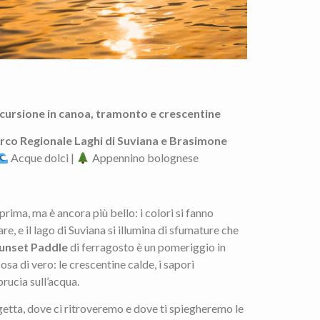
cursione in canoa, tramonto e crescentine
rco Regionale Laghi di Suviana e Brasimone
Acque dolci |
Appennino bolognese
rima, ma è ancora più bello: i colori si fanno
are, e il lago di Suviana si illumina di sfumature che
unset Paddle
di ferragosto è un pomeriggio in
sa di vero: le crescentine calde, i sapori
brucia sull’acqua.
ggetta, dove ci ritroveremo e dove ti spiegheremo le