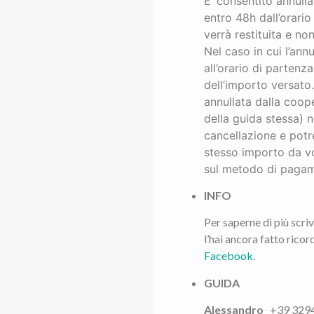
E’ consentito annulla
entro 48h dall’orari
verrà restituita e n
Nel caso in cui l’an
all’orario di partenz
dell’importo versato.
annullata dalla coope
della guida stessa) 
cancellazione e potr
stesso importo da vo
sul metodo di pagame
INFO
Per saperne di più scri
l’hai ancora fatto ricord
Facebook
.
GUIDA
Alessandro
+39 329