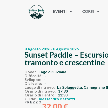
EVENTI
CORSI
8 Agosto 2026 - 8 Agosto 2026
Sunset Paddle – Escursio
tramonto e crescentine
Dove?
Lago di Suviana
Difficoltà:
-
Sviluppo:
-
Dislivello:
-
Luogo di ritrovo:
La Spiaggetta, Camugnano 
Orario di ritrovo:
17:30
Orario di rientro:
21:30
Guida:
Alessandro Bettazzi
PREZZO
32,00
€