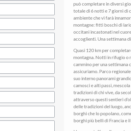
può completare in diversi gio
totale di 6 notti e 7 giorni d
ambiente che vi farà innamora
montagne: fitti boschi di lari
occitani incastonati nel cuore 
accoglienti. Una settimana d
Quasi 120 km per completare u
montagna. Notti in rifugio o n
cammino per una settimana ch
assicuriamo. Parco regionale is
suo interno panorami grandiosi
camosci e alti passi, mescola 
tradizioni di chi vive, da sec
attraverso questi sentieri d’o
delle tradizioni del luogo, an
borghi che lo popolano, come
borghi più belli di Francia e 