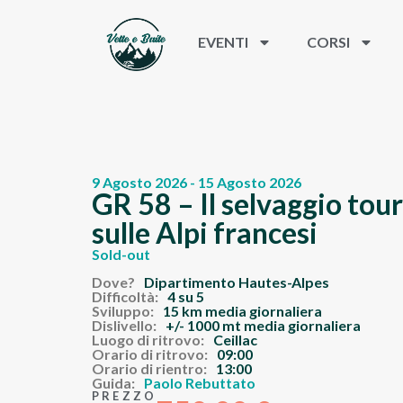
EVENTI
CORSI
9 Agosto 2026 - 15 Agosto 2026
GR 58 – Il selvaggio tou
sulle Alpi francesi
Sold-out
Dove?
Dipartimento Hautes-Alpes
Difficoltà:
4 su 5
Sviluppo:
15 km media giornaliera
Dislivello:
+/- 1000 mt media giornaliera
Luogo di ritrovo:
Ceillac
Orario di ritrovo:
09:00
Orario di rientro:
13:00
Guida:
Paolo Rebuttato
PREZZO