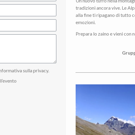
Un nuovo tuffo nella montagna
tradizioni ancora vive. Le Al
alla fine ti ripagano di tutto c
emozioni.
Prepara lo zaino e vieni con n
Grupp
nformativa sulla privacy.
l’evento