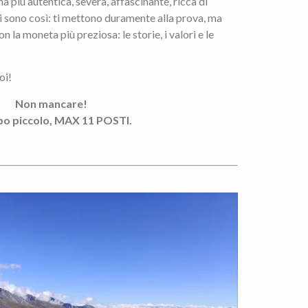
 più autentica, severa, affascinante, ricca di
pi sono così: ti mettono duramente alla prova, ma
on la moneta più preziosa: le storie, i valori e le
oi!
Non mancare!
o piccolo, MAX 11 POSTI.