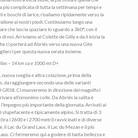
a più complicata di tutta la settimana per tempi e
i e boschi di larice, risaliamo ripidamente verso la
vallone ai nostri piedi. Continuiamo lungo una
re che lascia spaziare lo sguardo a 360°, con il
i noi. Arriviamo al Colette de Gilly e da lì inizia la
che ci porterà ad Abriès verso una nuova Gite
lierci per questa nuova serata insieme.
illes – 14 km ca e 1000 mt D+
nuova sveglia e altra colazione, prima della
s, da raggiungere secondo una delle varianti
el GR58. Ci muoveremo in direzione dei magnifici
rrivare all’omonimo colle. Da Abriès la salita è
l’impegno più importante della giornata. Arrivati ai
 è stupefacente e tipicamente alpino. Si tratta di 3
 (tra i 2600 e i 2700 metri) ravvicinati e di diverse
e, il Lac du Grand Laus, il Lac du Mezan e il più
 Laus. Ci fermeremo qui a godere di tanta bellezza e