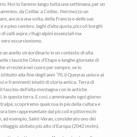
rni. Noi lo faremo lungo tutta una settimana, per un
i cammino, da Ceillac a Ceillac. Nel mezzo un
re, ancora una volta, della Francia e delle sue
ce e pino cembro, laghi d’alta quota, piccoli borghi
di valli aspre, rifugi alpini essenziali ma
i vero escursionismo.
n anello straordinario in un contesto di alta
elle classiche Gites d’Etape e lunghe giornate di
e vi resterà nel cuore per sempre, ve lo
tituito alla fine degli anni ’70, il Queyras unisce al
 e frammenti intatti di storia antica. Terra di
il fascino dell’alta montagna con le antiche
oli, in questa terra. E così, camminando ogni giorno
ltralpe, scopriremo qualcosa in più della cultura e
cora ben rappresentate dai piccoli e pittoreschi
, ad esempio, Saint-Veran, considerato uno dei
il villaggio abitato più alto d’Europa (2042 mslm).