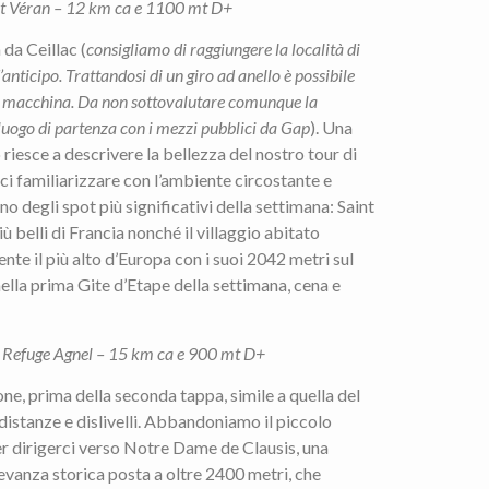
nt Véran – 12 km ca e 1100 mt D+
 da Ceillac (
consigliamo di raggiungere la località di
anticipo. Trattandosi di un giro ad anello è possibile
in macchina. Da non sottovalutare comunque la
l luogo di partenza con i mezzi pubblici da Gap
). Una
riesce a descrivere la bellezza del nostro tour di
i familiarizzare con l’ambiente circostante e
o degli spot più significativi della settimana: Saint
ù belli di Francia nonché il villaggio abitato
e il più alto d’Europa con i suoi 2042 metri sul
nella prima Gite d’Etape della settimana, cena e
– Refuge Agnel – 15 km ca e 900 mt D+
one, prima della seconda tappa, simile a quella del
istanze e dislivelli. Abbandoniamo il piccolo
r dirigerci verso Notre Dame de Clausis, una
levanza storica posta a oltre 2400 metri, che