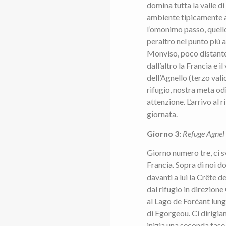
domina tutta la valle di
ambiente tipicamente a
l’omonimo passo, quell
peraltro nel punto più a
Monviso, poco distante, è
dall’altro la Francia e il
dell’Agnello (terzo val
rifugio, nostra meta od
attenzione. L’arrivo al
giornata.
Giorno 3:
Refuge Agnel
Giorno numero tre, ci sv
Francia. Sopra di noi d
davanti a lui la Crête de
dal rifugio in direzione
al Lago de Foréant lungo 
di Egorgeou. Ci dirigia
inizia una seconda fase 