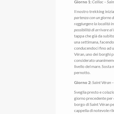
Giorno 1:
Ceillac – Sai
Il nostro trekking inizia
partenza con un giorno d’
raggiungere la località 
possibilità di arrivare a
tappa che già da subito 
una settimana, facendoc
conducendoci fino ad un
Véran, uno dei borghi pi
considerato unanimement
livello del mare. Sosta 
pernotto.
Giorno 2:
Saint Véran 
Sveglia presto e colazi
giorno precedente per d
borgo di Saint Véran pe
cappella di notevole ri