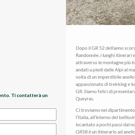
Dopo il GR 52 dell’anno scor
Randonnée, i lunghi itinerari
attraverso le montagne più be
andati a piedi dalle Alpi al m
volta di un imperdibile anello
appassionato di trekking e lun
GR. Siamo felici di presentar
ento. Ti contatterà un
Queyras.
Ci troviamo nel dipartimento
l’Italia, all’interno del bell
incantato a pochi passi dal no
GR58 è un itinerario ad anello