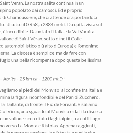
 Saint Veran. La nostra salita continua in un
lpino popolato dai camosci. Ed è proprio
o di Chamoussière, che ci attende ora portandoci
lto di tutto il GR58, a 2884 metri. Da qui la vista sul
 incredibile. Da un lato l’Italia e la Val Varaita,
 vallone di Saint Véran, sotto di noi il Colle
ico automobilistico più alto d’Europa) e l’omonimo
ierna. La discesa è semplice, ma da fare con
 rifugio una bella ricompensa dopo questa bellissima
 – Abriès – 25 km ca – 1200 mt D+
egliamo ai piedi del Monviso, al confine tra Italia e
omina la figura inconfondibile del Pan di Zucchero,
 la Taillante, di fronte il Pic de Foréant. Risaliamo
 Col Vieux, uno sguardo al Monviso e da lì la discesa
un vallone ricco di altri laghi alpini, tra cui il Lago
mo verso La Monta e Ristolas. Appena raggiunti,
della nostra escursione, la più tosta e quella che