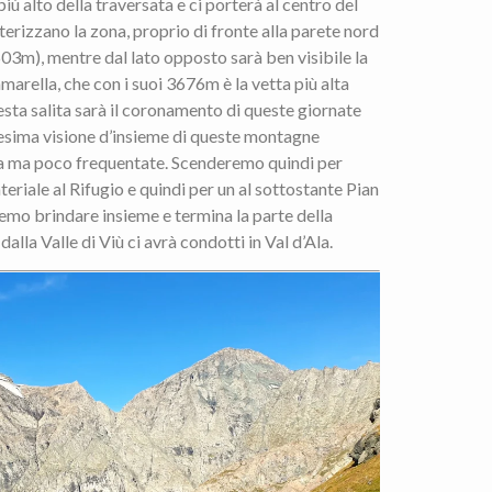
iù alto della traversata e ci porterà al centro del
terizzano la zona, proprio di fronte alla parete nord
03m), mentre dal lato opposto sarà ben visibile la
marella, che con i suoi 3676m è la vetta più alta
uesta salita sarà il coronamento di queste giornate
nesima visione d’insieme di queste montagne
a ma poco frequentate. Scenderemo quindi per
eriale al Rifugio e quindi per un al sottostante Pian
emo brindare insieme e termina la parte della
dalla Valle di Viù ci avrà condotti in Val d’Ala.