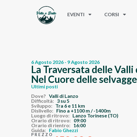
EVENTI
CORSI
6 Agosto 2026 - 9 Agosto 2026
La Traversata delle Valli
Nel Cuore delle selvagge
Ultimi posti
Dove?
Valli di Lanzo
Difficoltà:
3 su 5
Sviluppo:
Tra 6 e 11 km
Dislivello:
Fino a +1100 m / -1400m
Luogo di ritrovo:
Lanzo Torinese (TO)
Orario di ritrovo:
09:00
Orario di rientro:
16:00
Guida:
Fabio Ghezzi
PREZZO