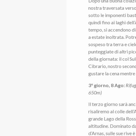
Dopo una buona colazion
nostra traversata verso
sotto le imponenti bast
quindi fino ai laghi del
tempo, si accendono di 
a estate inoltrata. Pot
sospeso tra terra e cie
punteggiate di altri pic
della giornata: il col S
Cibrario, nostro second
gustare la cena mentre n
3° giorno, 8 Ago:
Rifug
650m)
Il terzo giorno sarà anc
risaliremo al colle del
grande Lago della Rossa,
altitudine. Dominato da
d’Arnas, sulle sue rive 