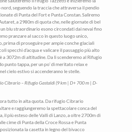
e saluteremo il rifugio Tazzetti e inizieremo la
 nord, seguendo la traccia che attraversa il pendio
ionate di Punta del Fort e Punta Constan. Saliremo
l’Autaret, a 2980m di quota che, nelle giornate di bel
un blu straordinario esono circondati dai nevai fino
remo pranzare al sacco in questo luogo unico,
lo, prima di proseguire per ampie conche glaciali
coli specchi d’acqua e valicare il passaggio più alto
ulè a 3072m di altitudine. Da li scenderemo al Rifugio
o punto tappa, per un po’ di meritato relax e
el cielo estivo si accenderanno le stelle.
io Cibrario – Rifugio Gastaldi (9 km | D+ 700 m | D-
ora tutto in alta quota. Da rifugio Cibrario
l’Altare e raggiungeremo la spettacolare conca del
 il più esteso delle Valli di Lanzo, a oltre 2700m di
lle cime di Punta della Croce Rossa e Punta
è posizionata la casetta in legno del bivacco