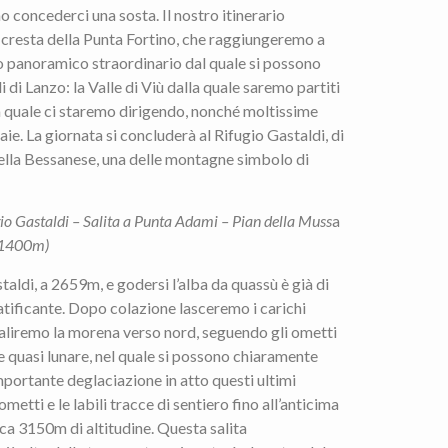
 concederci una sosta. Il nostro itinerario
 cresta della Punta Fortino, che raggiungeremo a
panoramico straordinario dal quale si possono
 di Lanzo: la Valle di Viù dalla quale saremo partiti
 la quale ci staremo dirigendo, nonché moltissime
aie. La giornata si concluderà al Rifugio Gastaldi, di
della Bessanese, una delle montagne simbolo di
io Gastaldi – Salita a Punta Adami – Pian della Muss
a
 1400m)
staldi, a 2659m, e godersi l’alba da quassù è già di
atificante. Dopo colazione lasceremo i carichi
risaliremo la morena verso nord, seguendo gli ometti
 quasi lunare, nel quale si possono chiaramente
importante deglaciazione in atto questi ultimi
metti e le labili tracce di sentiero fino all’anticima
ca 3150m di altitudine. Questa salita