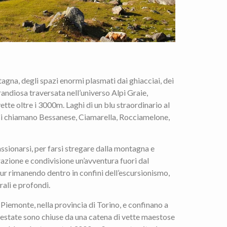
tagna, degli spazi enormi plasmati dai ghiacciai, dei
randiosa traversata nell’universo Alpi Graie,
 vette oltre i 3000m. Laghi di un blu straordinario al
 si chiamano Bessanese, Ciamarella, Rocciamelone,
sionarsi, per farsi stregare dalla montagna e
razione e condivisione un’avventura fuori dal
ur rimanendo dentro in confini dell’escursionismo,
rali e profondi.
n Piemonte, nella provincia di Torino, e confinano a
 testate sono chiuse da una catena di vette maestose