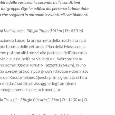
ubire delle variazioni a seconda delle condizioni
co del gruppo. Ogni modifica del percorso è rimandata
to che sceglierà in autonomia eventuali cambiamenti
di Malciaussia– Rifugio Tazzetti (6 km | D+ 850 m)
azione a Lanzo, la prima metà della mattinata sarà
 porteremo delle vetture al Pian della Mussa, nella
remo poi con altri mezzi alla partenza dell’itinerario
alciaussia, nell’alta Valle di Viù. Saliremo tra la
imo pomeriggio al Rifugio Tazzetti (2642m), in uno
io paesaggistico, ricco di corsi d’acqua e dominato
e del Rocciamelone. Questa prima giornata ci farà
a e ci darà subito un assaggio degli ambienti
compagneranno in questa traversata.
io Tazzetti – Rifugio Cibrario (11 km | D+ 1100 m | D-