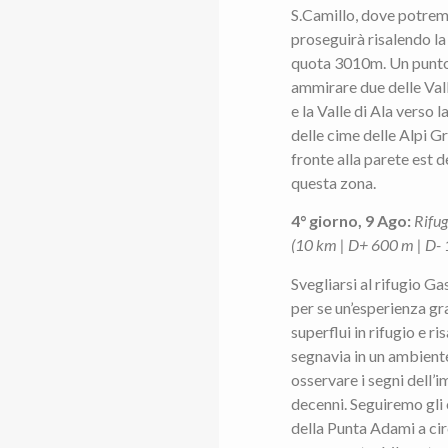
S.Camillo, dove potremo
proseguirà risalendo la
quota 3010m. Un punto 
ammirare due delle Valli
e la Valle di Ala verso
delle cime delle Alpi Gr
fronte alla parete est 
questa zona.
4° giorno, 9 Ago:
Rifug
(10 km | D+ 600 m | D-
Svegliarsi al rifugio Ga
per se un’esperienza gr
superflui in rifugio e 
segnavia in un ambiente
osservare i segni dell’
decenni. Seguiremo gli o
della Punta Adami a cir