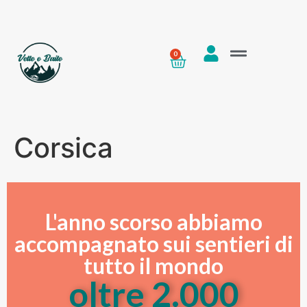
0
Corsica
L'anno scorso abbiamo
accompagnato sui sentieri di
tutto il mondo
oltre 
2.000