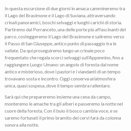
In questa escursione di due giorni in amaca cammineremo tra
il Lago del Brasimone e il Lago di Suviana, attraversando
crinali panoramici, boschi selvaggi e luoghi carichi di storia.
Partiremo dal Porranceto, una delle porte più affascinanti del
parco, costeggeremo il Lago del Brasimone e saliremo verso
il Passo di San Giuseppe, antico punto di passaggio tra le
vallate. Da qui proseguiremo lungo un crinale poco
frequentato che regala scorci selvaggi sull’Appennino, fino a
raggiungere Luogo Umano: un angolo di foresta dal nome
antico e misterioso, dove i pastori e i viandanti di un tempo
trovavano sosta e incontro. Oggi conserva un’atmosfera
unica, quasi sospesa, dove il tempo sembra rallentare.
Sarà qui che prepareremo insieme una cena da campo,
monteremo le amache tra gli alberi e passeremo la notte nel
cuore della foresta. Con il buio il bosco cambia voce, e se
saremo fortunati il primo bramito dei cervi farà da colonna
sonora alla notte.