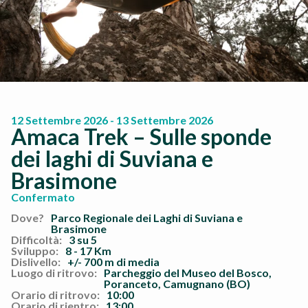
12 Settembre 2026 - 13 Settembre 2026
Amaca Trek – Sulle sponde
dei laghi di Suviana e
Brasimone
Confermato
Dove?
Parco Regionale dei Laghi di Suviana e
Brasimone
Difficoltà:
3 su 5
Sviluppo:
8 - 17 Km
Dislivello:
+/- 700 m di media
Luogo di ritrovo:
Parcheggio del Museo del Bosco,
Poranceto, Camugnano (BO)
Orario di ritrovo:
10:00
Orario di rientro:
13:00