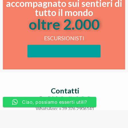
accompagnato sui sentieri di
tutto il mondo
oltre 
2.000
ESCURSIONISTI
DIVENTA IL PROSSIMO
Contatti
Email:
info@vetteebaite.it
Ciao, possiamo esserti utili?
WhatsApp: +39 376 2906141
Eventi