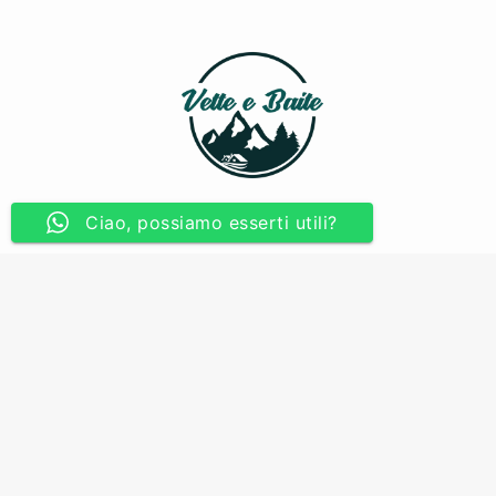
Ciao, possiamo esserti utili?
A passo lento, supportati dai nostri ideali, ci
distinguiamo per lo stile semplice che abbiamo nel
trasmettere il nostro slogan
#portatorisaniditrekking.
Vette e Baite è un progetto di Vette e Baite Società Cooperativa