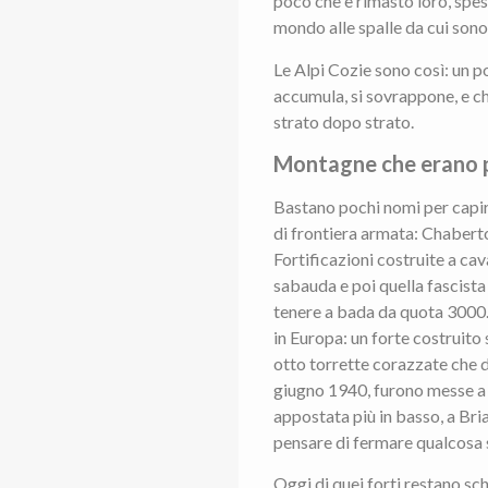
poco che è rimasto loro, spes
mondo alle spalle da cui sono
Le Alpi Cozie sono così: un p
accumula, si sovrappone, e c
strato dopo strato.
Montagne che erano p
Bastano pochi nomi per capire
di frontiera armata: Chaberto
Fortificazioni costruite a ca
sabauda e poi quella fascist
tenere a bada da quota 3000.
in Europa: un forte costruito 
otto torrette corazzate che d
giugno 1940, furono messe a t
appostata più in basso, a Bria
pensare di fermare qualcosa s
Oggi di quei forti restano sch