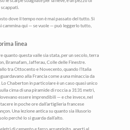
so le scarpe sbagliate per la neve, e un pezzo di
 scappati.
osto dove il tempo non è mai passato del tutto. Si
hi cammina qui — se vuole — può leggerlo tutto,
rima linea
 quanto questa valle sia stata, per un secolo, terra
n, Bramafam, Jafferau, Colle delle Finestre.
vallo tra Ottocento e Novecento, quando l’Italia
a guardavano alla Francia come a una minaccia da
 Lo Chaberton in particolare è un caso quasi unico
sulla cima di una piramide di roccia a 3131 metri,
ovevano essere imprendibili — e che invece, nel
acere in poche ore dall’artiglieria francese
nçon. Una lezione antica su quanto sia illusorio
olo perché lo si guarda dall’alto.
eletri di cemento e ferro arrugginito, aperti al