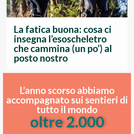
La fatica buona: cosa ci
insegna l’esoscheletro
che cammina (un po’) al
posto nostro
L'anno scorso abbiamo
accompagnato sui sentieri di
tutto il mondo
oltre 
2.000