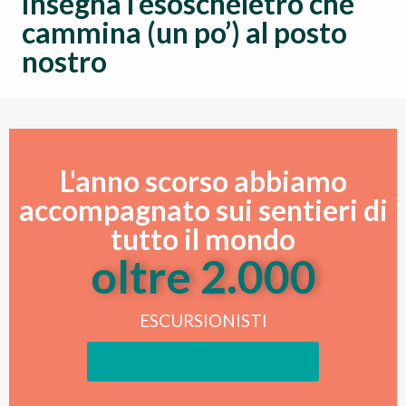
insegna l’esoscheletro che
cammina (un po’) al posto
nostro
L'anno scorso abbiamo
accompagnato sui sentieri di
tutto il mondo
oltre 
2.000
ESCURSIONISTI
DIVENTA IL PROSSIMO