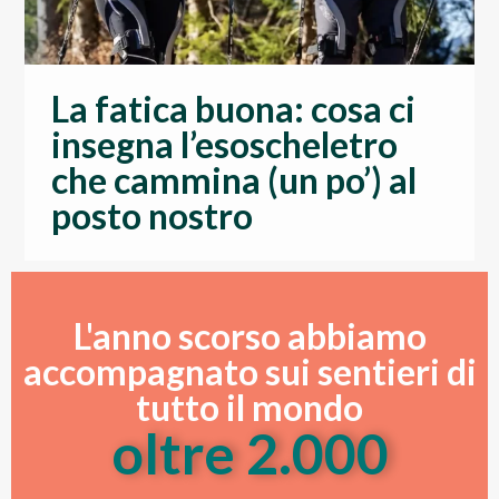
La fatica buona: cosa ci
insegna l’esoscheletro
che cammina (un po’) al
posto nostro
L'anno scorso abbiamo
accompagnato sui sentieri di
tutto il mondo
oltre 
2.000