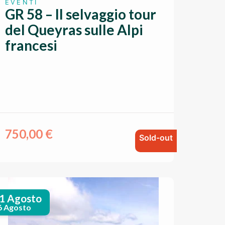
EVENTI
GR 58 – Il selvaggio tour
del Queyras sulle Alpi
francesi
750,00
€
Sold-out
1 Agosto
6 Agosto