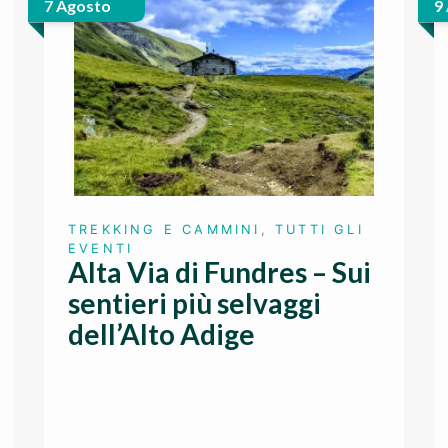
7 Agosto
9
TREKKING E CAMMINI
,
TUTTI GLI
EVENTI
Alta Via di Fundres – Sui
sentieri più selvaggi
dell’Alto Adige