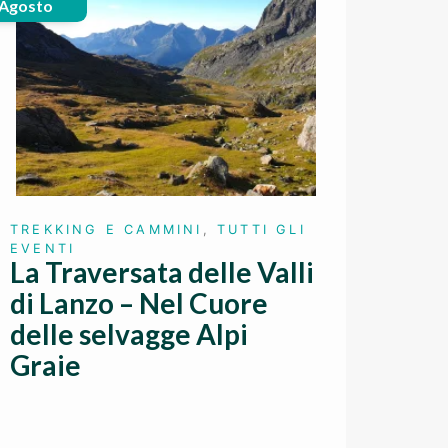
 Agosto
TREKKING E CAMMINI
,
TUTTI GLI
EVENTI
La Traversata delle Valli
di Lanzo – Nel Cuore
delle selvagge Alpi
Graie