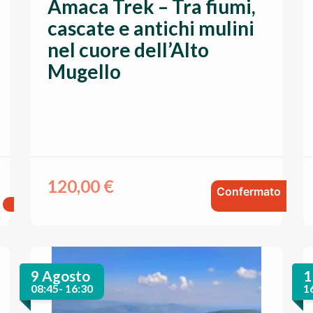
Amaca Trek – Tra fiumi,
cascate e antichi mulini
nel cuore dell’Alto
Mugello
120,00
€
Confermato
9 Agosto
1
08:45- 16:30
1