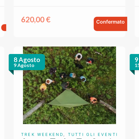
620,00
€
Confermato
8 Agosto
9
9 Agosto
1
TREK WEEKEND
,
TUTTI GLI EVENTI