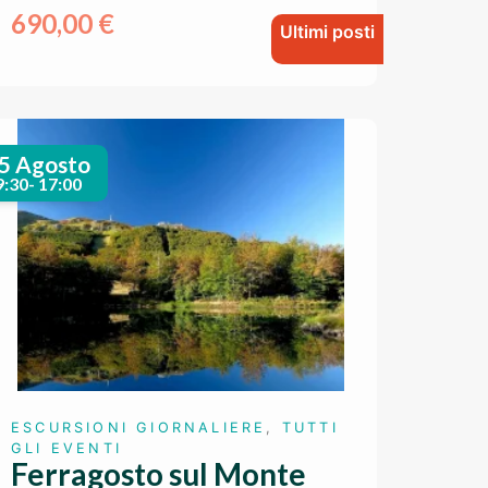
690,00
€
Ultimi posti
5 Agosto
9:30- 17:00
ESCURSIONI GIORNALIERE
,
TUTTI
GLI EVENTI
Ferragosto sul Monte