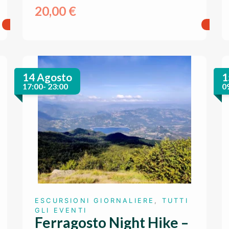
20,00
€
14 Agosto
1
17:00- 23:00
0
ESCURSIONI GIORNALIERE
,
TUTTI
GLI EVENTI
Ferragosto Night Hike –