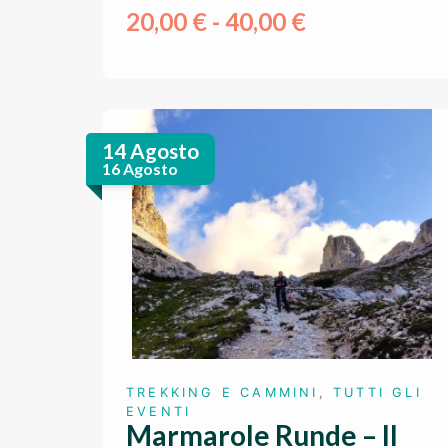
20,00
€
-
40,00
€
14 Agosto
16 Agosto
TREKKING E CAMMINI
,
TUTTI GLI
EVENTI
Marmarole Runde – Il